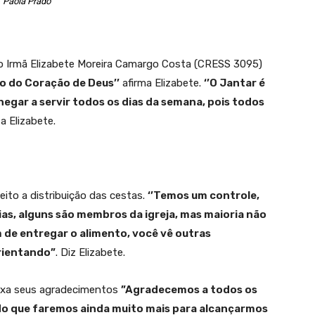
Paola Prado
to Irmã Elizabete Moreira Camargo Costa (CRESS 3095)
io do Coração de Deus’’
afirma Elizabete.
‘’O Jantar é
egar a servir todos os dias da semana, pois todos
 Elizabete.
ito a distribuição das cestas.
‘’Temos um controle,
as, alguns são membros da igreja, mas maioria não
m de entregar o alimento, você vê outras
rientando”
. Diz Elizabete.
ixa seus agradecimentos
”Agradecemos a todos os
do que faremos ainda muito mais para alcançarmos