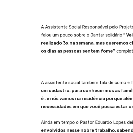
A Assistente Social Responsável pelo Proje
falou um pouco sobre o Jantar solidário
“ Ve
realizado 3x na semana, mas queremos ch
os dias as pessoas sentem fome’’
completa
A assistente social também fala de como é fe
um cadastro, para conhecermos as famíli
é , e nós vamos na residência porque alé
necessidades em que você possa estar o
Ainda em tempo o Pastor Eduardo Lopes de
envolvidos nesse nobre trabalho, saben