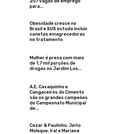
207 vagas de emprego
para...
Obesidade cresce no
Brasil e SUS estuda incluir
canetas emagrecedoras
no tratamento
Mulher é presa com mais
de 1,7 mil porções de
drogas no Jardim Los...
A.E. Cavaquinho e
Cangaceiros do Cimento
são os grandes campeões
do Campeonato Municipal
de...
Cezar & Paulinho, Jeito
Moleque, Ira! e Mariana