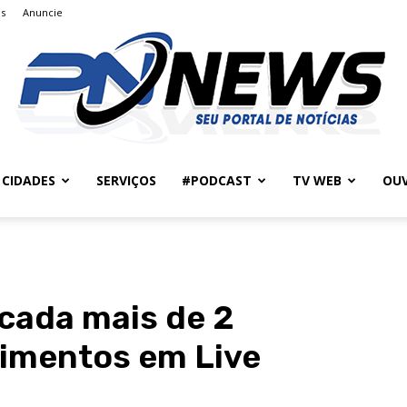
s
Anuncie
CIDADES
SERVIÇOS
#PODCAST
TV WEB
OUV
PlenitudeNews
ada mais de 2
imentos em Live