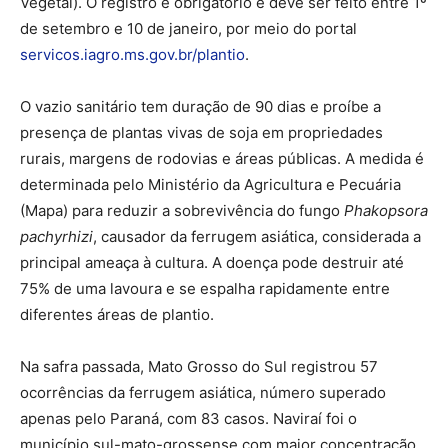
Vegetal). O registro é obrigatório e deve ser feito entre 1º
de setembro e 10 de janeiro, por meio do portal
servicos.iagro.ms.gov.br/plantio
.
O vazio sanitário tem duração de 90 dias e proíbe a
presença de plantas vivas de soja em propriedades
rurais, margens de rodovias e áreas públicas. A medida é
determinada pelo Ministério da Agricultura e Pecuária
(Mapa) para reduzir a sobrevivência do fungo
Phakopsora
pachyrhizi
, causador da ferrugem asiática, considerada a
principal ameaça à cultura. A doença pode destruir até
75% de uma lavoura e se espalha rapidamente entre
diferentes áreas de plantio.
Na safra passada, Mato Grosso do Sul registrou 57
ocorrências da ferrugem asiática, número superado
apenas pelo Paraná, com 83 casos. Naviraí foi o
município sul-mato-grossense com maior concentração