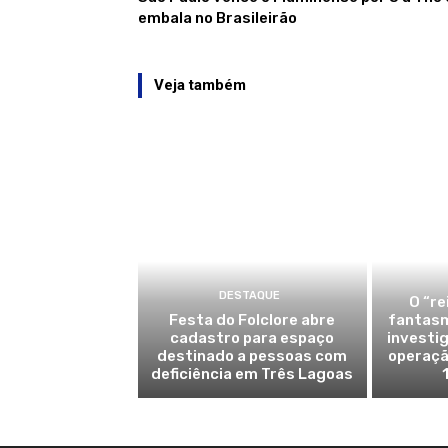
embala no Brasileirão
Veja também
DESTAQUE
O “re
Festa do Folclore abre
fantasm
cadastro para espaço
investi
destinado a pessoas com
operaçã
deficiência em Três Lagoas