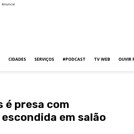
Anuncie
PlenitudeNews
CIDADES
SERVIÇOS
#PODCAST
TV WEB
OUVIR 
 é presa com
 escondida em salão