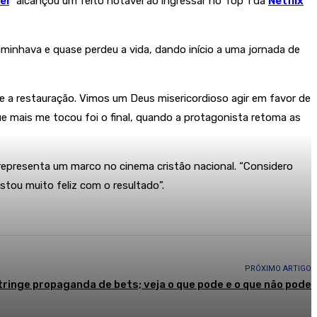
el
” alcançou um feito notável ao ingressar no Top 1 da
Netflix
minhava e quase perdeu a vida, dando início a uma jornada de
e a restauração. Vimos um Deus misericordioso agir em favor de
ue mais me tocou foi o final, quando a protagonista retoma as
e representa um marco no cinema cristão nacional. “Considero
stou muito feliz com o resultado”.
PRÓXIMO ARTIGO
ringe propaganda de bets; veja o que pode e o que não pode