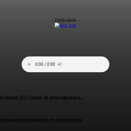
- Publicidade -
divulgam 207 vagas de emprego para...
 canetas emagrecedoras no tratamento