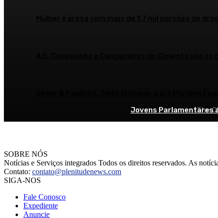
Mulher é presa com mais de 1,7 mil porções de drog
A.E. Cavaquinho e Cangaceiros do Cimento são os
Cezar & Paulinho, Jeito Moleque, Ira! e Mariana Fa
Jovens Parlamentares a
Misto ganha disputa c
‘The C
SOBRE NÓS
Notícias e Serviços integrados Todos os direitos reservados. As notícia
Contato:
contato@plenitudenews.com
SIGA-NOS
Fale Conosco
Expediente
Anuncie