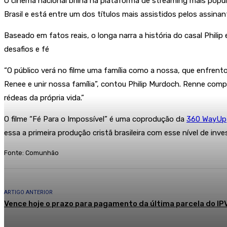
O cinema nacional brilha na plataforma de streaming mais popula
Brasil e está entre um dos títulos mais assistidos pelos assina
Baseado em fatos reais, o longa narra a história do casal Phil
desafios e fé
“O público verá no filme uma família como a nossa, que enfren
Renee e unir nossa família”, contou Philip Murdoch. Renne comp
rédeas da própria vida.”
O filme “Fé Para o Impossível” é uma coprodução da
360 WayUp
essa a primeira produção cristã brasileira com esse nível de inv
Fonte: Comunhão
ARTIGO ANTERIOR
Vence hoje o prazo para pagamento da última parcela do I