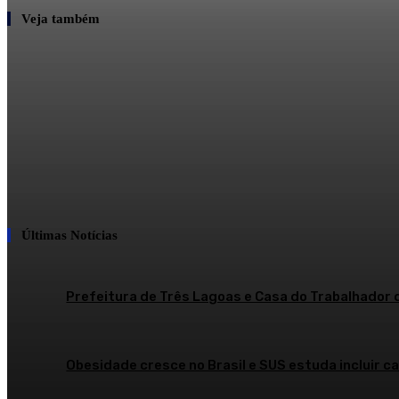
Veja também
Últimas Notícias
Prefeitura de Três Lagoas e Casa do Trabalhador 
Obesidade cresce no Brasil e SUS estuda incluir