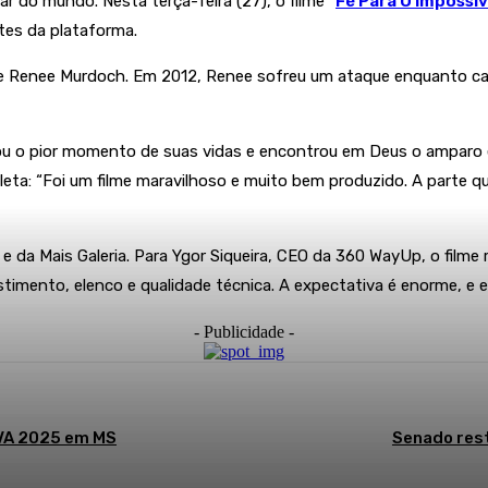
r do mundo. Nesta terça-feira (27), o filme “
Fé Para O Impossív
ntes da plataforma.
ip e Renee Murdoch. Em 2012, Renee sofreu um ataque enquanto ca
tou o pior momento de suas vidas e encontrou em Deus o amparo 
leta: “Foi um filme maravilhoso e muito bem produzido. A parte q
e da Mais Galeria. Para Ygor Siqueira, CEO da 360 WayUp, o film
estimento, elenco e qualidade técnica. A expectativa é enorme, e e
- Publicidade -
PVA 2025 em MS
Senado rest