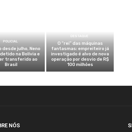
DESTAQUE
POLICIAL
O “rei” das máquinas
 desde julho, Neno
fantasmas: empreiteiro já
detido na Bolívia e
investigado é alvo de nova
er transferido ao
operação por desvio de R$
Brasil
100 milhões
BRE NÓS
S