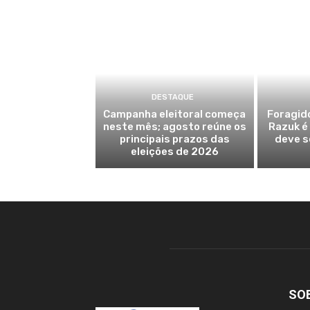
DESTAQUE
Campanha eleitoral começa
Foragido
neste mês; agosto reúne os
Razuk é 
principais prazos das
deve s
eleições de 2026
SO