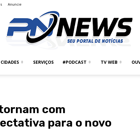
s
Anuncie
CIDADES
SERVIÇOS
#PODCAST
TV WEB
OUV
PlenitudeNews
etornam com
ectativa para o novo